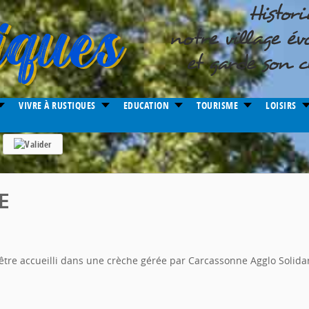
VIVRE À RUSTIQUES
EDUCATION
TOURISME
LOISIRS
E
 être accueilli dans une crèche gérée par Carcassonne Agglo Solida