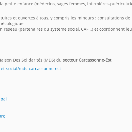
la petite enfance (médecins, sages femmes, infirmières-puéricultrice
tuites et ouvertes à tous, y compris les mineurs : consultations de
nécologique...
en réseau (partenaires du système social, CAF...) et coordonnent le
Maison Des Solidarités (MDS) du
secteur Carcassonne-Est
-et-social/mds-carcassonne-est
ipal
arc