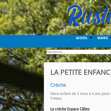
Year
Month
Month
Year
ACCUEIL
MAIRIE
.
LA PETITE ENFANC
Crèche
Votre enfant de 3 mois à 4 ans peut
Trèbes.
La crèche Espace Câlins