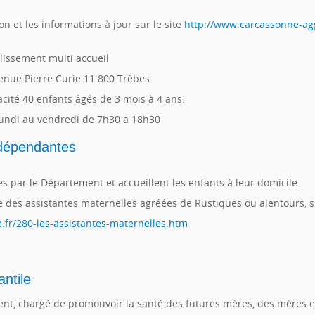
on et les informations à jour sur le site
http://www.carcassonne-agg
lissement multi accueil
enue Pierre Curie 11 800 Trèbes
cité 40 enfants âgés de 3 mois à 4 ans.
undi au vendredi de 7h30 a 18h30
ndépendantes
es par le Département et accueillent les enfants à leur domicile.
te des assistantes maternelles agréées de Rustiques ou alentours, s
.fr/280-les-assistantes-maternelles.htm
antile
ent, chargé de promouvoir la santé des futures mères, des mères e