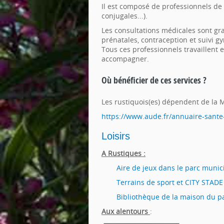
Il est composé de professionnels de 
conjugales...).
Les consultations médicales sont gra
prénatales, contraception et suivi gy
Tous ces professionnels travaillent 
accompagner.
Où bénéficier de ces services ?
Les rustiquois(es) dépendent de la 
https://www.aude.fr/annuaire-sante
Loisirs
A Rustiques :
Aire de jeux dans le parc munic
Terrains de sport et CITY STADE
Bibliothèque de la maison du p
Aux alentours
: