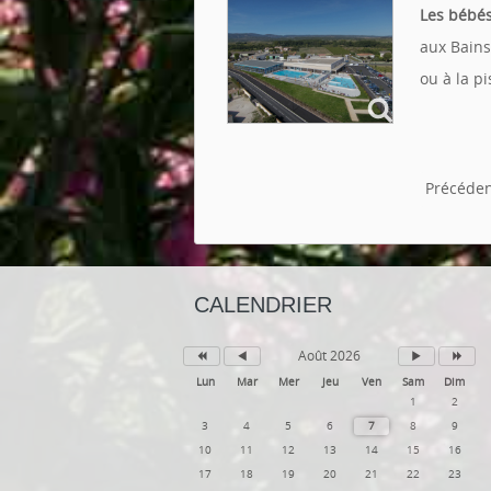
Les bébé
aux Bains
ou à la p
Précéde
CALENDRIER
Août 2026
Lun
Mar
Mer
Jeu
Ven
Sam
Dim
1
2
3
4
5
6
7
8
9
10
11
12
13
14
15
16
17
18
19
20
21
22
23