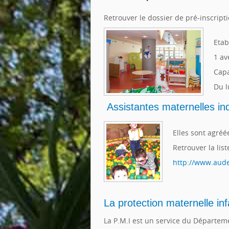
Retrouver le dossier de pré-inscripti
Etab
1 av
Capa
Du l
Assistantes maternelles i
Elles sont agréé
Retrouver la lis
http://www.aude
La protection maternelle inf
La P.M.I est un service du Départem