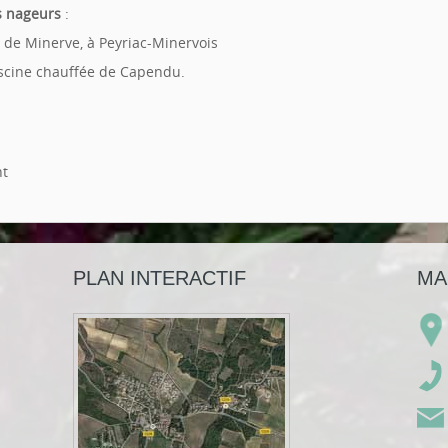
s nageurs
:
 de Minerve, à Peyriac-Minervois
iscine chauffée de Capendu.
nt
PLAN INTERACTIF
MA