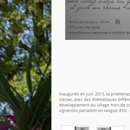
Inaugurée en juin 2013, la promenad
siècles, avec des thématiques différe
développement du village hors de son 
vignerons parlaient en langue d’Oc -