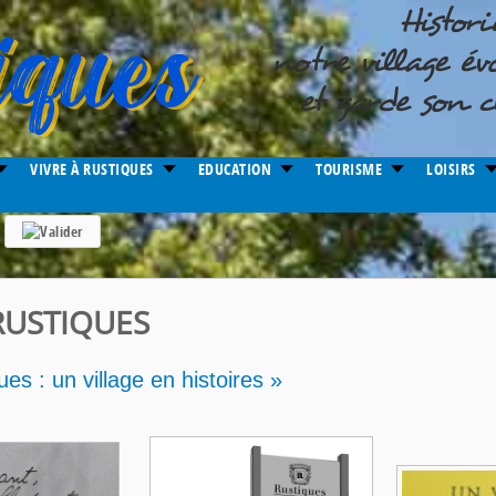
VIVRE À RUSTIQUES
EDUCATION
TOURISME
LOISIRS
RUSTIQUES
es : un village en histoires »