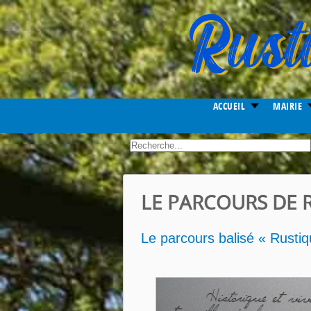
Year
Month
Month
Year
ACCUEIL
MAIRIE
.
LE PARCOURS DE 
Le parcours balisé « Rustiqu