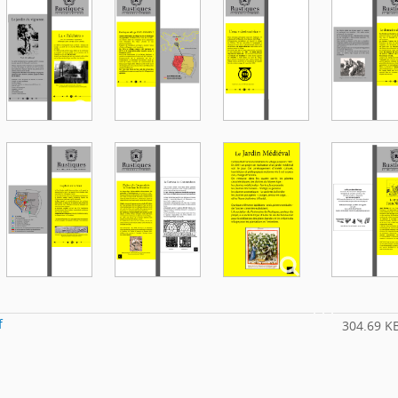
f
304.69 K