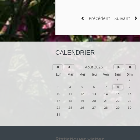
Précédent
Suivant
CALENDRIER
Août 2026
Lun
Mar
Mer
Jeu
Ven
Sam
Dim
1
2
3
4
5
6
7
8
9
10
11
12
13
14
15
16
17
18
19
20
21
22
23
24
25
26
27
28
29
30
31
Statistiques visites