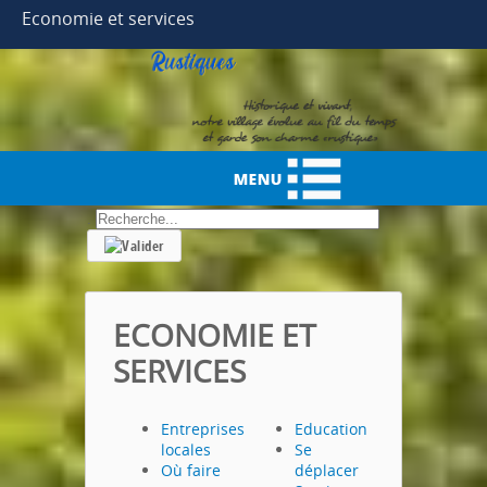
Year
Month
Month
Year
Economie et services
.
ECONOMIE ET
SERVICES
Entreprises
Education
locales
Se
Où faire
déplacer