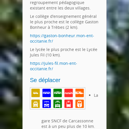
regroupement pédagogique
existant entre les deux villages.
Le collège d’enseignement général
le plus proche est le collège Gaston
Bonheur à Trèbes (2 km).
https://gaston-bonheur.mon-ent-
occitanie.fr/
Le lycée le plus proche est le Lycée
Jules Fil (10 km).
https://jules-fil.mon-ent-
occitanie.fr/
Se déplacer
La
gare SNCF de Carcassonne
est à un peu plus de 10 km.