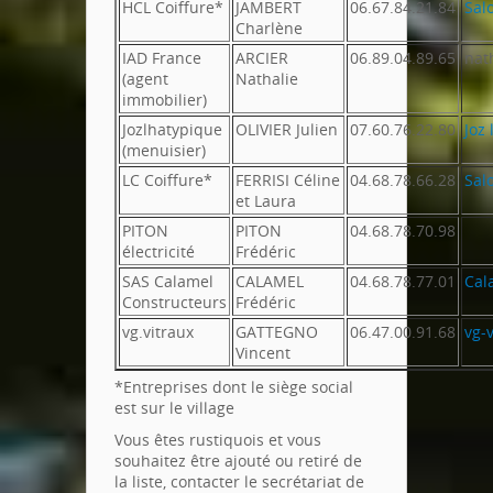
HCL Coiffure*
JAMBERT
06.67.84.21.84
Sal
Charlène
IAD France
ARCIER
06.89.04.89.65
nat
(agent
Nathalie
immobilier)
Jozlhatypique
OLIVIER Julien
07.60.76.22.80
Joz
(menuisier)
LC Coiffure*
FERRISI Céline
04.68.78.66.28
Sal
et Laura
PITON
PITON
04.68.78.70.98
électricité
Frédéric
SAS Calamel
CALAMEL
04.68.78.77.01
Cal
Constructeurs
Frédéric
vg.vitraux
GATTEGNO
06.47.00.91.68
vg-
Vincent
*Entreprises dont le siège social
est sur le village
Vous êtes rustiquois et vous
souhaitez être ajouté ou retiré de
la liste, contacter le secrétariat de