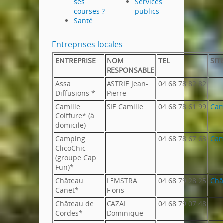
ses
Services
courses ?
publics
Santé
Entreprises locales
ENTREPRISE
NOM
TEL
SIT
RESPONSABLE
Assa
ASTRIE Jean-
04.68.78.82.82
Diffusions *
Pierre
Camille
SIE Camille
04.68.78.61.99
Cam
Coiffure* (à
domicile)
Camping
04.68.78.67.63
Cam
ClicoChic
(groupe Cap
Fun)*
Château
LEMSTRA
04.68.79.28.25
Châ
Canet*
Floris
Château de
CAZAL
04.68.79.07.48
Cordes*
Dominique