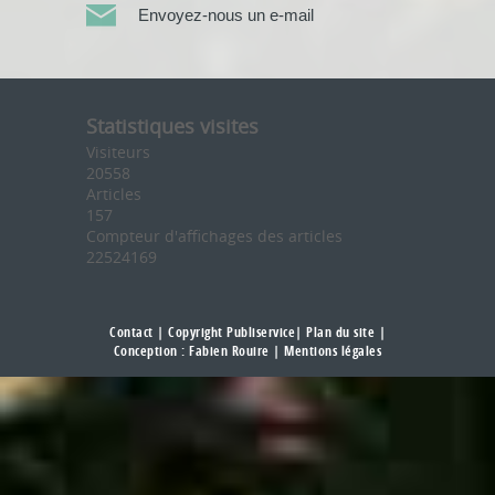
Envoyez-nous un e-mail
Statistiques visites
Visiteurs
20558
Articles
157
Compteur d'affichages des articles
22524169
Contact
| Copyright Publiservice|
Plan du site
|
Conception :
Fabien Rouire
|
Mentions légales