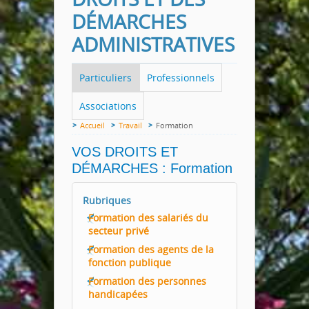
DÉMARCHES
ADMINISTRATIVES
Particuliers
Professionnels
Associations
Accueil
Travail
Formation
VOS DROITS ET
DÉMARCHES : Formation
Rubriques
Formation des salariés du
secteur privé
Formation des agents de la
fonction publique
Formation des personnes
handicapées