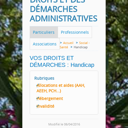
DÉMARCHES
ADMINISTRATIVES
Particuliers
Professionnels
Accueil
Social -
Associations
Santé
Handicap
VOS DROITS ET
DÉMARCHES : Handicap
Rubriques
Allocations et aides (AAH,
AEEH, PCH...)
Hébergement
Invalidité
Modifié le 06/04/2016