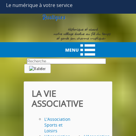
Year
Month
Month
Year
Le numérique à votre service
.
LA VIE
ASSOCIATIVE
L'Association
Sports et
Loisirs