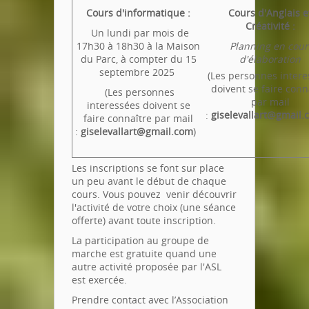
Cours d'informatique :
Cours d'
Anglais e
Créativité
:
Un lundi par mois de
17h30 à 18h30 à la Maison
Planning en cour
du Parc, à compter du 15
d'élaboration
septembre 2025
(Les personnes intere
doivent se faire conn
(Les personnes
par mail
interessées doivent se
:
giselevallart@gmail.
faire connaître par mail
:
giselevallart@gmail.com
)
Les inscriptions se font sur place
un peu avant le début de chaque
cours. Vous pouvez venir découvrir
l'activité de votre choix (une séance
offerte) avant toute inscription.
La participation au groupe de
marche est gratuite quand une
autre activité proposée par l'ASL
est exercée.
Prendre contact avec l’Association