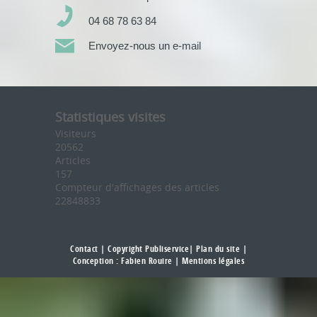
04 68 78 63 84
Envoyez-nous un e-mail
Statistiques visites
Visiteurs
20562
Articles
157
Compteur d'affichages des articles
22848833
Contact
| Copyright Publiservice|
Plan du site
|
Conception :
Fabien Rouire
|
Mentions légales