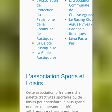
L'Association
L'Association
de
Communale
Protection
de
du
Chasse Agréée
Patrimoine
Le Racing Club
de la
Aigues-Vives /
Commune
Badens /
de
Rustiques
Rustiques
Léna Pas-à-
La Belote
Pas
Rustiquoise
La Boule
Rustiquoise
L’association Sports et
Loisirs
Cette association offre une riche
palette d’activités sportives ou de
loisirs pour satisfaire le plus grand
nombre de personnes. 160
adhérents se répartissent dans