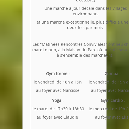
Une marche à jour décalé dans les villages
environnants
et une marche exceptionnelle, plus difficile une
deux fois par mois.
Les "Matinées Rencontres Conviviales" ont lieu c
mardi matin, à la Maison du Parc où un café sera 
à s'ensemble des marcheurs.
Gym forme :
Zumba :
le vendredi de 18h à 19h
le vendredi de 19h à
au foyer avec Narcisse
au foyer avec Narci
Yoga :
Gym cardio :
le mardi de 17h30 à 18h30
le mercredi de 19h à
au foyer avec Claudie
au foyer avec Elis