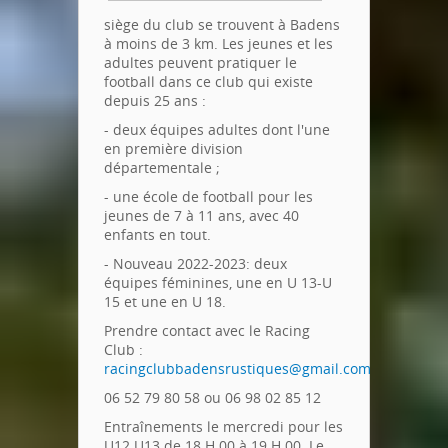
siège du club se trouvent à Badens
à moins de 3 km. Les jeunes et les
adultes peuvent pratiquer le
football dans ce club qui existe
depuis 25 ans :
- deux équipes adultes dont l'une
en première division
départementale ;
- une école de football pour les
jeunes de 7 à 11 ans, avec 40
enfants en tout.
- Nouveau 2022-2023: deux
équipes féminines, une en U 13-U
15 et une en U 18.
Prendre contact avec le Racing
Club :
racingclubbadensrustiques@gmail.com
06 52 79 80 58 ou 06 98 02 85 12
Entraînements le mercredi pour les
U12 U13 de 18 H 00 à 19 H 00. Le