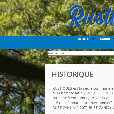
Year
Month
Month
Year
ACCUEIL
MAIRIE
.
HISTORIQUE
RUSTIQUES est la seule commune en 
d’un homme latin « RUSTICUS/RUSTU 
romaine à vocation agricole; la villa
été utilisé pour le premier nom offi
RUSTICANUM (1207), RUSTICANIS (12