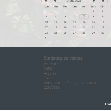
Août 2026
Lun
Mar
Mer
Jeu
Ven
Sam
Dim
1
2
3
4
5
6
7
8
9
10
11
12
13
14
15
16
17
18
19
20
21
22
23
24
25
26
27
28
29
30
31
Statistiques visites
Visiteurs
20561
Articles
157
Compteur d'affichages des articles
22677865
Cont