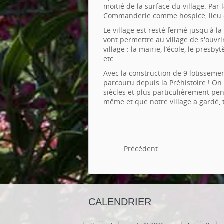
moitié de la surface du village. Par l
Commanderie comme hospice, lieu d'
Le village est resté fermé jusqu'à la
vont permettre au village de s'ouv
village : la mairie, l’école, le presby
etc.
Avec la construction de 9 lotisseme
parcouru depuis la Préhistoire ! O
siècles et plus particulièrement pe
même et que notre village a gardé, t
Précédent
CALENDRIER