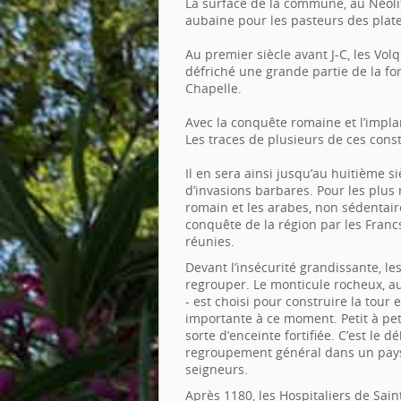
La surface de la commune, au Néolit
aubaine pour les pasteurs des platea
Au premier siècle avant J-C, les Vol
défriché une grande partie de la forê
Chapelle.
Avec la conquête romaine et l’implan
Les traces de plusieurs de ces const
Il en sera ainsi jusqu’au huitième s
d’invasions barbares. Pour les plus 
romain et les arabes, non sédentaire
conquête de la région par les Francs
réunies.
Devant l’insécurité grandissante, l
regrouper. Le monticule rocheux, au
- est choisi pour construire la tour 
importante à ce moment. Petit à pe
sorte d’enceinte fortifiée. C’est le 
regroupement général dans un pays qu
seigneurs.
Après 1180, les Hospitaliers de Sai