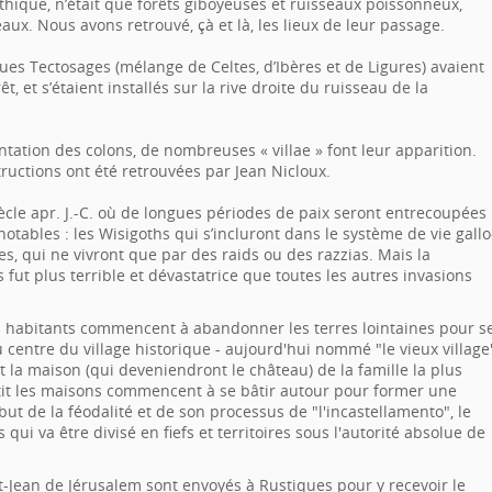
hique, n’était que forêts giboyeuses et ruisseaux poissonneux,
ux. Nous avons retrouvé, çà et là, les lieux de leur passage.
ques Tectosages (mélange de Celtes, d’Ibères et de Ligures) avaient
t, et s’étaient installés sur la rive droite du ruisseau de la
tation des colons, de nombreuses « villae » font leur apparition.
ructions ont été retrouvées par Jean Nicloux.
iècle apr. J.-C. où de longues périodes de paix seront entrecoupées
notables : les Wisigoths qui s’incluront dans le système de vie gallo
s, qui ne vivront que par des raids ou des razzias. Mais la
 fut plus terrible et dévastatrice que toutes les autres invasions
es habitants commencent à abandonner les terres lointaines pour s
 centre du village historique - aujourd'hui nommé "le vieux village
et la maison (qui deveniendront le château) de la famille la plus
tit les maisons commencent à se bâtir autour pour former une
début de la féodalité et de son processus de "l'incastellamento", le
i va être divisé en fiefs et territoires sous l'autorité absolue de
nt-Jean de Jérusalem sont envoyés à Rustiques pour y recevoir le