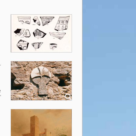
-
e
"