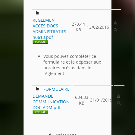
REGLEMENT
273.44
ACCES DOCS
13/02/2016
KB
ADMINISTRATIFS
n0613.pdf
Vous pouvez compléter ce
formulaire et le déposer aux
horaires prévus dans le
règlement
FORMULAIRE
DEMANDE
634.33
31/01/2019
COMMUNICATION
KB
DOC ADM.pdf