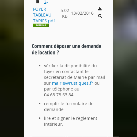
2-
FOYER
5.02
13/02/2016
TABLEAU
KB
TARIFS.pdf
Comment déposer une demande
de location ?
vérifier la disponibilité du
foyer en contactant le
secrétariat de Mairie par mail
sur
mairie@rustiques.fr
ou
par téléphone au
04.68.78.63.84
remplir le formulaire de
demande
lire et signer le règlement
intérieur.