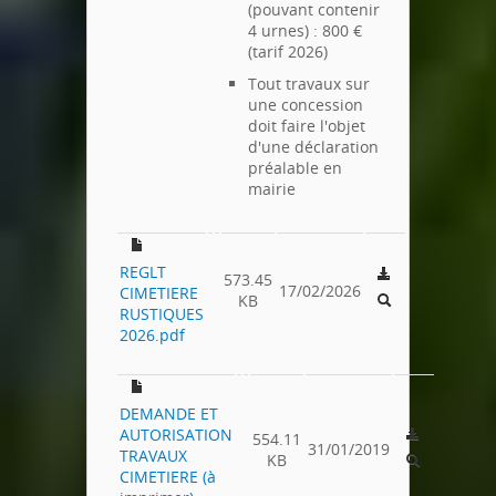
(pouvant contenir
4 urnes) : 800 €
(tarif 2026)
Tout travaux sur
une concession
doit faire l'objet
d'une déclaration
préalable en
mairie
REGLT
573.45
17/02/2026
CIMETIERE
KB
RUSTIQUES
2026.pdf
DEMANDE ET
AUTORISATION
554.11
31/01/2019
TRAVAUX
KB
CIMETIERE (à