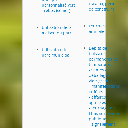
travaux, permis
personnalisé vers
de construire
Trèbes (sénior)
Fourrière
Utilisation de la
animale
maison du parc
Débits de
Utilisation du
boissons
parc municipal
permanents et
temporaires
- ventes au
déballage /
vide-grenier
- manifestations
et fêtes
- affaires
agricoles
- tournage de
films sur la voie
publique
- signalement