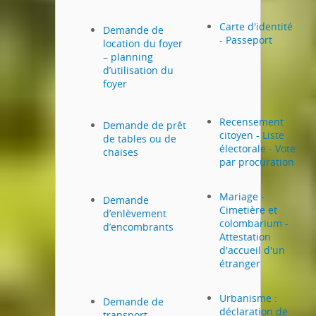
Carte d'identité
Demande de
- Passeport
location du foyer
– planning
d’utilisation du
foyer
Recensement
Demande de prêt
citoyen - Liste
de tables ou de
électorale - Vote
chaises
par procuration
Mariage -
Demande
Cimetière et
d’enlèvement
colombarium -
d’encombrants
Attestation
d'accueil d'un
étranger
Urbanisme :
Demande de
déclaration de
transport