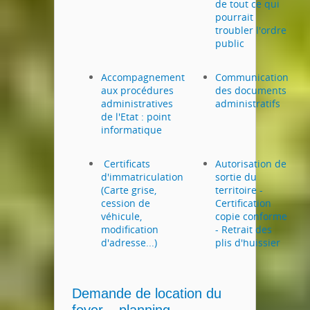
de tout ce qui
pourrait
troubler l'ordre
public
Accompagnement
Communication
aux procédures
des documents
administratives
administratifs
de l'Etat : point
informatique
Certificats
Autorisation de
d'immatriculation
sortie du
(Carte grise,
territoire -
cession de
Certification
véhicule,
copie conforme
modification
- Retrait des
d'adresse...)
plis d'huissier
Demande de location du