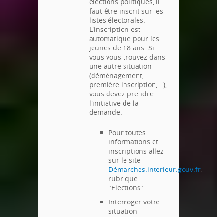
élections politiques, il
faut être inscrit sur les
listes électorales.
L'inscription est
automatique pour les
jeunes de 18 ans. Si
vous vous trouvez dans
une autre situation
(déménagement,
première inscription,...),
vous devez prendre
l'initiative de la
demande.
Pour toutes
informations et
inscriptions allez
sur le site
Démarches.interieur.gouv.fr
,
rubrique
"Elections"
Interroger votre
situation