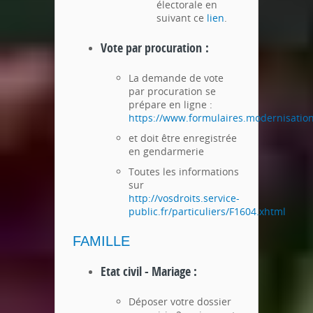
électorale en
suivant ce
lien
.
Vote par procuration :
La demande de vote
par procuration se
prépare en ligne :
https://www.formulaires.modernisation
et doit être enregistrée
en gendarmerie
Toutes les informations
sur
http://vosdroits.service-
public.fr/particuliers/F1604.xhtml
FAMILLE
Etat civil - Mariage :
Déposer votre dossier