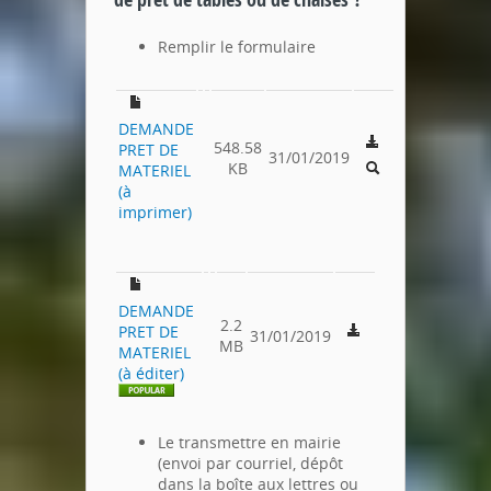
Remplir le formulaire
DEMANDE
548.58
PRET DE
31/01/2019
KB
MATERIEL
(à
imprimer)
DEMANDE
2.2
PRET DE
31/01/2019
MB
MATERIEL
(à éditer)
Le transmettre en mairie
(envoi par courriel, dépôt
dans la boîte aux lettres ou