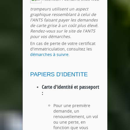
trompeurs utilisent un aspect
graphique ressemblant à celui de
l'ANTS faisant payer les demandes
de carte grise à un coût plus élevé.
Rendez-vous sur le site de l'ANTS
pour vos démarches.
En cas de perte de votre certificat
d'immatriculation, consultez les
démarches à suivre.
PAPIERS D'IDENTITE
Carte d'identité et passeport
:
Pour une première
demande, un
renouvellement, un vol
ou une perte, en
fonction que vous