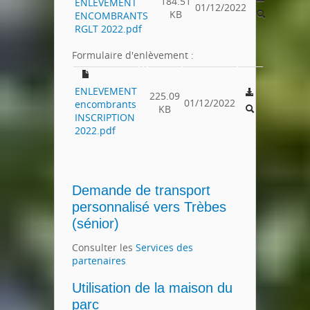
184.51
ENLEVEMENT
01/12/2022
KB
ENCOMBRANTS
RGLT 2022.pdf
Formulaire d'enlèvement :
ENLEVEMENT
225.09
01/12/2022
encombrants
KB
INSCRIPTION
2022.pdf
Demande de transport
personnalisé vers Trèbes
(sénior)
Consulter les
Services des
partenaires
Utilisation de la maison du
parc