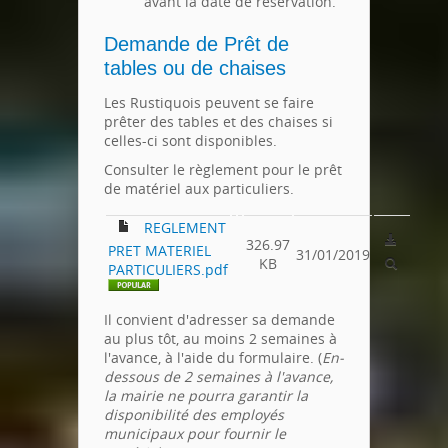
avant la date de réservation.
Demande de Prêt de
tables ou de chaises
Les Rustiquois peuvent se faire
prêter des tables et des chaises si
celles-ci sont disponibles.
Consulter le règlement pour le prêt
de matériel aux particuliers.
REGLEMENT
326.97
PRET MATERIEL
31/01/2019
KB
PARTICULIERS.pdf
Il convient d'adresser sa demande
au plus tôt, au moins 2 semaines à
l'avance, à l'aide du formulaire. (
En-
dessous de 2 semaines à l'avance,
la mairie ne pourra garantir la
disponibilité des employés
municipaux pour fournir le