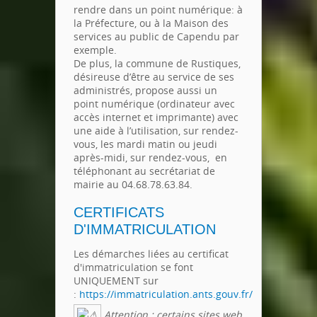
rendre dans un point numérique: à
la Préfecture, ou à la Maison des
services au public de Capendu par
exemple.
De plus, la commune de Rustiques,
désireuse d’être au service de ses
administrés, propose aussi un
point numérique (ordinateur avec
accès internet et imprimante) avec
une aide à l’utilisation, sur rendez-
vous, les mardi matin ou jeudi
après-midi, sur rendez-vous, en
téléphonant au secrétariat de
mairie au 04.68.78.63.84.
CERTIFICATS
D'IMMATRICULATION
Les démarches liées au certificat
d'immatriculation se font
UNIQUEMENT sur
:
https://immatriculation.ants.gouv.fr/
Attention : certains sites web