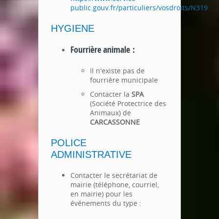
public.gouv.fr/particuliers/vosdroits/N319
HYGIENE
Fourrière animale :
Il n'existe pas de
fourrière municipale
Contacter la
SPA
(Société Protectrice des
Animaux) de
CARCASSONNE
POLICE
ADMINISTRATIVE
Contacter le secrétariat de
mairie (téléphone, courriel,
en mairie) pour les
événements du type :