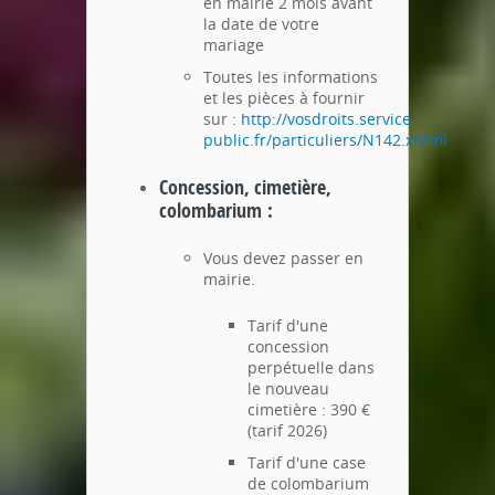
en mairie 2 mois avant
la date de votre
mariage
Toutes les informations
et les pièces à fournir
sur :
http://vosdroits.service-
public.fr/particuliers/N142.xhtml
Concession, cimetière,
colombarium :
Vous devez passer en
mairie.
Tarif d'une
concession
perpétuelle dans
le nouveau
cimetière : 390 €
(tarif 2026)
Tarif d'une case
de colombarium