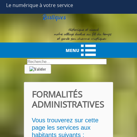
Year
Month
Month
Year
Le numérique à votre service
.
FORMALITÉS
ADMINISTRATIVES
Vous trouverez sur cette
page les services aux
habitants suivants :