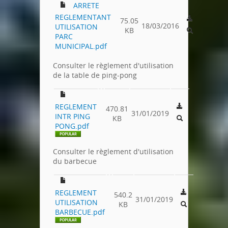
ARRETE
REGLEMENTANT
75.05
18/03/2016
UTILISATION
KB
PARC
MUNICIPAL.pdf
Consulter le règlement d'utilisation
de la table de ping-pong
REGLEMENT
470.81
31/01/2019
INTR PING
KB
PONG.pdf
Consulter le règlement d'utilisation
du barbecue
REGLEMENT
540.2
31/01/2019
UTILISATION
KB
BARBECUE.pdf