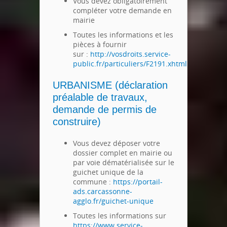
Vous devez obligatoirement
compléter votre demande en
mairie
Toutes les informations et les
pièces à fournir
sur :
http://vosdroits.service-
public.fr/particuliers/F2191.xhtml
URBANISME
(déclaration
préalable de travaux,
demande de permis de
construire)
Vous devez déposer votre
dossier complet en mairie ou
par voie dématérialisée sur le
guichet unique de la
commune :
https://portail-
ads.carcassonne-
agglo.fr/guichet-unique
Toutes les informations sur
https://www.service-